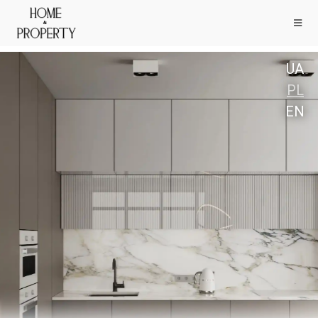
UA
PL
EN