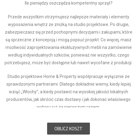
Ile pieniędzy oszczędza kompetentny sprzęt?
Przede wszystkim otrzymujesz najlepsze materiały i elementy
wyposażenia wnętrz ze zniżką na studio projektowe. Po drugie,
zabezpieczasz się przed pochopnymi decyzjami i zakupami, które
są sprzeczne z koncepcją i mogą popsuć projekt. Co więcej, masz
możliwość zaprojektowania ekskluzywnych mebli na zamówienie
według indywidualnych szkiców, ponieważ nie wszystko, czego
potrzebujesz, może być dostępne lub nawet wycofane z produkcji.
Studio projektowe Home & Property współpracuje wyłącznie ze
sprawdzonymi partnerami. Dlatego dokładnie wiemy, kiedy lepiej
wziąć „Włochy”, a kiedy postawić na wysokiej jakości lokalnych
producentów, jak skrócić czas dostawy i jak dokonać właściwego
wyboru już za pierwszym razem.
OBLICZ KOSZT