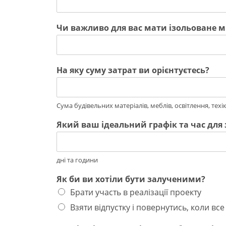
Чи важливо для вас мати ізольоване м
На яку суму затрат ви орієнтуєтесь?
Сума будівельних матеріалів, меблів, освітлення, техіка
Який ваш ідеальний графік та час для 
дні та години
Як би ви хотіли бути залученими?
Брати участь в реалізації проекту
Взяти відпустку і повернутись, коли вс