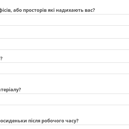
фісів, або просторів які надихають вас?
?
атеріалу?
осиденьки після робочого часу?