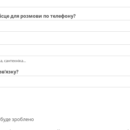
ісце для розмови по телефону?
, сантехніка...
звʼязку?
е буде зроблено