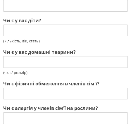
Чи є у вас діти?
(кількість, вік, стать)
Чи є у вас домашні тварини?
(яка / розмір)
Чи є фізичні обмеження в членів сім'ї?
Чи є алергія у членів сім'ї на рослини?