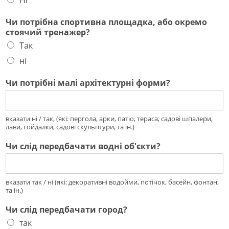
Ні
Чи потрібна спортивна площадка, або окремо
стоячий тренажер?
Так
ні
Чи потрібні малі архітектурні форми?
вказати ні / так, (які: пергола, арки, патіо, тераса, садові шпалери,
лави, гойдалки, садові скульптури, та ін.)
Чи слід передбачати водні об'єкти?
вказати так / ні (які: декоративні водойми, потічок, басейн, фонтан,
та ін.)
Чи слід передбачати город?
так