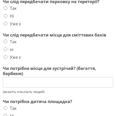
Чи слід передбачати парковку на тереторії?
Так
Ні
Уже є
Чи слід передбачати місце для сміттєвих баків
Так
ні
Уже є
Чи потрібне місце для зустрічей? (багаття,
барбекю)
(вкажіть кількімть людей)
Чи потрібна дитяча площадка?
Так