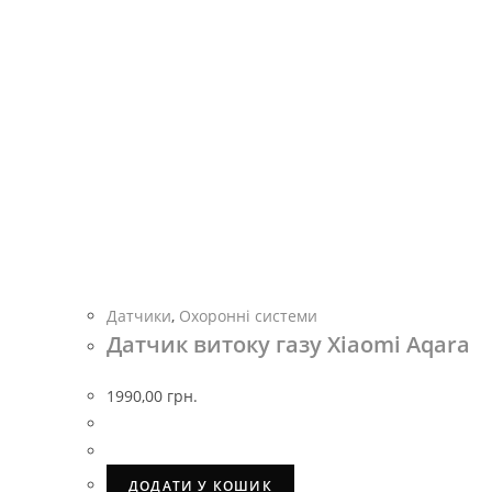
Датчики
,
Охоронні системи
Датчик витоку газу Xiaomi Aqara
1990,00
грн.
ДОДАТИ У КОШИК