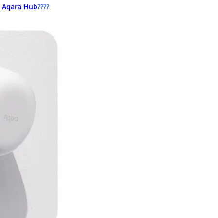
 Aqara Hub
????