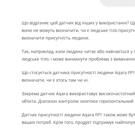
Що відрізняє цей датчик від інших у використанні?
Що
вони не можуть визначити, чи є людське тіло присут
визначити присутність людини.
Так, наприклад, коли людина читає або навчається у с
людське тіло, і може виникнути проблема з вимкнення
Що стосується датчика присутності людини Aqara FP1,
визначати, чи є хтось там чи ні.
Зокрема датчик Aqara використовує високочастотний д
об’єкта.
Діапазон контролю охоплює горизонтальний к
Датчик присутності людини Aqara FP1 також може бути
ваших потреб. Крім того, продукт підтримує найпопу