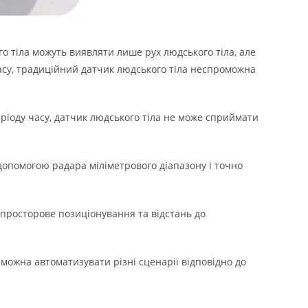
го тіла можуть виявляти лише рух людського тіла, але
часу, традиційний датчик людського тіла неспроможна
періоду часу, датчик людського тіла не може сприймати
 допомогою радара міліметрового діапазону і точно
 просторове позиціонування та відстань до
 можна автоматизувати різні сценарії відповідно до